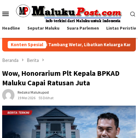
Loncat
ke
Menu
konten
Mobile
Headline
Seputar Maluku
Suara Parlemen
Lintas Peristiw
Visit BKP-BTR di Tambang Wetar, Libatkan Keluarga Karyawan da
Konten Spesial
Beranda
Berita
Wow, Honorarium Plt Kepala BPKAD
Maluku Capai Ratusan Juta
Redaksi Malukupost
19 Mei 2026
55 Dilihat