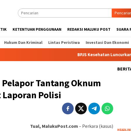
Pencaria
ETIK
KETENTUAN PENGGUNAAN
REDAKSI MALUKU POST
SUARA 
Hukum Dan Kriminal
Lintas Peristiwa
Investasi Dan Ekonomi
BPJS Kesehatan Luncurkan NADI JKN,
BERIT
 Pelapor Tantang Oknum
 Laporan Polisi
Tual, MalukuPost.com
– Perkara (kasus)
HEADLIN