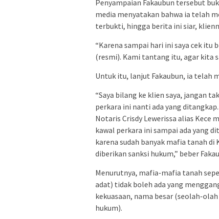
Penyampaian Fakaubun tersebut buk
media menyatakan bahwa ia telah m
terbukti, hingga berita ini siar, klie
“Karena sampai hari ini saya cek itu 
(resmi). Kami tantang itu, agar kit
Untuk itu, lanjut Fakaubun, ia telah
“Saya bilang ke klien saya, jangan t
perkara ini nanti ada yang ditangkap
Notaris Crisdy Lewerissa alias Kece 
kawal perkara ini sampai ada yang di
karena sudah banyak mafia tanah di 
diberikan sanksi hukum,” beber Faka
Menurutnya, mafia-mafia tanah seper
adat) tidak boleh ada yang menggan
kekuasaan, nama besar (seolah-olah 
hukum).