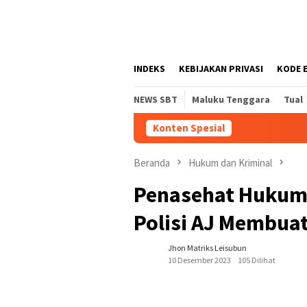
Loncat
tutup
ke
konten
INDEKS
KEBIJAKAN PRIVASI
KODE 
NEWS SBT
Maluku Tenggara
Tual
Konten Spesial
Beranda
Hukum dan Kriminal
Penasehat Hukum
Polisi AJ Membuat
Jhon Matriks Leisubun
10 Desember 2023
105 Dilihat