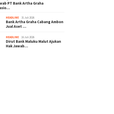
wab PT Bank Artha Graha
nasio…
HEADLINE
31 Juli 2026
Bank Artha Graha Cabang Ambon
Jual Aset …
HEADLINE
16 Juli 2026
Dirut Bank Maluku Malut Ajukan
Hak Jawab…