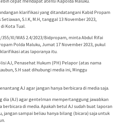
lebih cepat mendapat atensi Kapolda Maluku.
 undangan klarifikasi yang ditandatangani Kabid Propam
Setiawan, S.I.K, M.H, tanggal 13 November 2023,
di Kota Tual.
R /355/XI/WAS 2.4/2023/Bidpropam, minta Abdul Rifai
ropam Polda Maluku, Jumat 17 November 2023, pukul
arifikasi atas laporanya itu.
olisi AJ, Penasehat Hukum (PH) Pelapor (atas nama
aubun, S.H saat dihubungi media ini, Minggu
nantang AJ agar jangan hanya berbicara di media saja.
g dia (AJ) agar gentelman mempertanggung jawabkan
a berbicara di media. Apakah betul AJ sudah buat laporan
u, jangan sampai beliau hanya bilang (bicara) saja untuk
un.