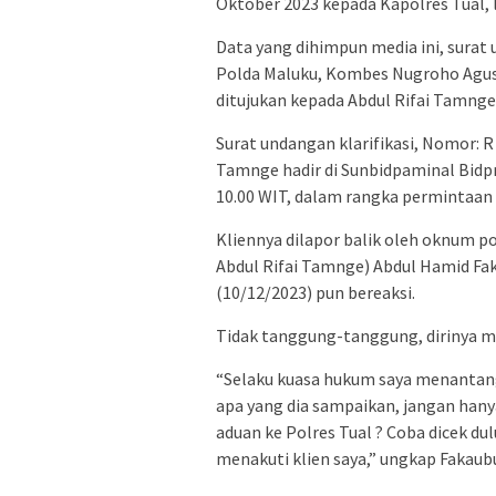
Oktober 2023 kepada Kapolres Tual, 
Data yang dihimpun media ini, surat
Polda Maluku, Kombes Nugroho Agus 
ditujukan kepada Abdul Rifai Tamnge 
Surat undangan klarifikasi, Nomor: 
Tamnge hadir di Sunbidpaminal Bidp
10.00 WIT, dalam rangka permintaan kl
Kliennya dilapor balik oleh oknum p
Abdul Rifai Tamnge) Abdul Hamid Fak
(10/12/2023) pun bereaksi.
Tidak tanggung-tanggung, dirinya me
“Selaku kuasa hukum saya menantan
apa yang dia sampaikan, jangan hany
aduan ke Polres Tual ? Coba dicek dul
menakuti klien saya,” ungkap Fakaub