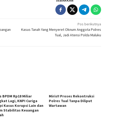
SEBARKAN
Pos berikutnya
mbangan
Kasus Tanah Yang Menyeret Oknum Anggota Polres
Tual, Jadi Atensi Polda Maluku
s BPDM Rp18 Miliar
Miris!! Proses Rekontruksi
gkat Lagi, KNPI Curiga
Polres Tual Tanpa Diliput
pi Kasus Korupsi Lain dan
Wartawan
m Stabilitas Keuangan
ah