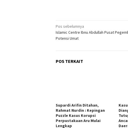
Navigasi
Pos sebelumnya
Islamic Centre Ibnu Abdullah Pusat Pege
pos
Potensi Umat
POS TERKAIT
Supardi Arifin Ditahan,
Kasu
Rahmat Nurdin : Kepingan
Dian
Puzzle Kasus Korupsi
Tutu
Perpustakaan Aru Mulai
Anca
Lengkap
Daer