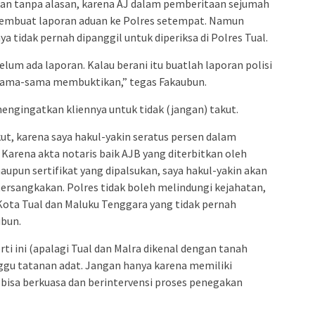
an tanpa alasan, karena AJ dalam pemberitaan sejumah
embuat laporan aduan ke Polres setempat. Namun
nnya tidak pernah dipanggil untuk diperiksa di Polres Tual.
belum ada laporan. Kalau berani itu buatlah laporan polisi
a sama-sama membuktikan,” tegas Fakaubun.
 mengingatkan kliennya untuk tidak (jangan) takut.
akut, karena saya hakul-yakin seratus persen dalam
. Karena akta notaris baik AJB yang diterbitkan oleh
maupun sertifikat yang dipalsukan, saya hakul-yakin akan
tersangkakan. Polres tidak boleh melindungi kejahatan,
Kota Tual dan Maluku Tenggara yang tidak pernah
ubun.
ti ini (apalagi Tual dan Malra dikenal dengan tanah
ggu tatanan adat. Jangan hanya karena memiliki
bisa berkuasa dan berintervensi proses penegakan