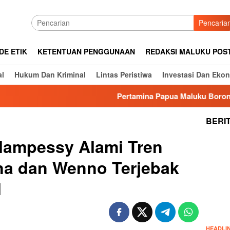
Pencaria
DE ETIK
KETENTUAN PENGGUNAAN
REDAKSI MALUKU POS
al
Hukum Dan Kriminal
Lintas Peristiwa
Investasi Dan Eko
Pertamina Papua Maluku Borong Lima P
BERI
lampessy Alami Tren
ena dan Wenno Terjebak
l
HEADLI