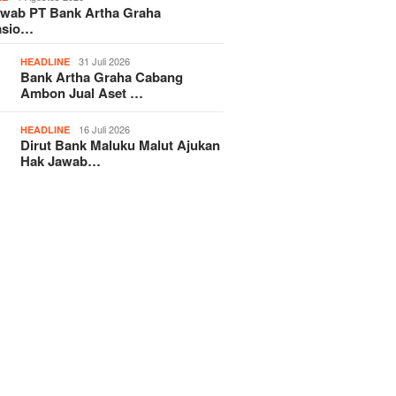
awab PT Bank Artha Graha
asio…
31 Juli 2026
HEADLINE
Bank Artha Graha Cabang
Ambon Jual Aset …
16 Juli 2026
HEADLINE
Dirut Bank Maluku Malut Ajukan
Hak Jawab…