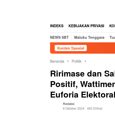
Loncat
tutup
ke
konten
INDEKS
KEBIJAKAN PRIVASI
KO
NEWS SBT
Maluku Tenggara
Tu
Konten Spesial
Beranda
Politik
Ririmase dan Sa
Positif, Wattim
Euforia Elektora
Redaksi
9 Oktober 2024
460 Dilihat