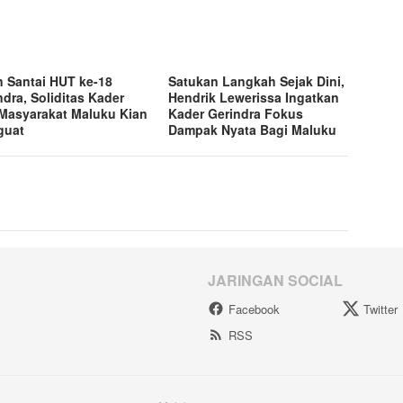
n Santai HUT ke-18
Satukan Langkah Sejak Dini,
ndra, Soliditas Kader
Hendrik Lewerissa Ingatkan
Masyarakat Maluku Kian
Kader Gerindra Fokus
guat
Dampak Nyata Bagi Maluku
JARINGAN SOCIAL
Facebook
Twitter
RSS