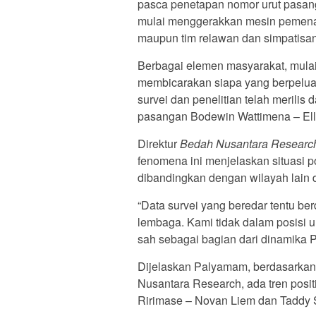
pasca penetapan nomor urut pasang
mulai menggerakkan mesin pemenang
maupun tim relawan dan simpatisan
Berbagai elemen masyarakat, mulai 
membicarakan siapa yang berpelua
survei dan penelitian telah merilis d
pasangan Bodewin Wattimena – Ell
Direktur
Bedah Nusantara Research
fenomena ini menjelaskan situasi po
dibandingkan dengan wilayah lain 
“Data survei yang beredar tentu b
lembaga. Kami tidak dalam posisi un
sah sebagai bagian dari dinamika P
Dijelaskan Palyamam, berdasarkan 
Nusantara Research, ada tren posit
Ririmase – Novan Liem dan Taddy