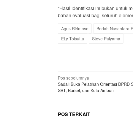
“Hasil identifikasi ini bukan untu
bahan evaluasi bagi seluruh elemen
Agus Ririmase
Bedah Nusantara R
ELy Toisutta
Steve Palyama
Navigasi
Pos sebelumnya
Sadali Buka Pelatihan Orientasi DPRD 
pos
SBT, Bursel, dan Kota Ambon
POS TERKAIT