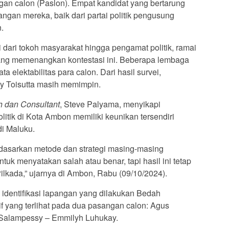
an calon (Paslon). Empat kandidat yang bertarung
an mereka, baik dari partai politik pengusung
.
dari tokoh masyarakat hingga pengamat politik, ramai
ng memenangkan kontestasi ini. Beberapa lembaga
ata elektabilitas para calon. Dari hasil survei,
y Toisutta masih memimpin.
 dan Consultant
, Steve Palyama, menyikapi
litik di Kota Ambon memiliki keunikan tersendiri
di Maluku.
erdasarkan metode dan strategi masing-masing
tuk menyatakan salah atau benar, tapi hasil ini tetap
ilkada,” ujarnya di Ambon, Rabu (09/10/2024).
identifikasi lapangan yang dilakukan Bedah
if yang terlihat pada dua pasangan calon: Agus
 Salampessy – Emmilyh Luhukay.