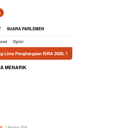
tutup
n
T
SUARA PARLEMEN
nomi
Opini
enghargaan ISRA 2026, Tiga Program Raih Predikat Emas
TA MENARIK
1 Agustus 2026
NE