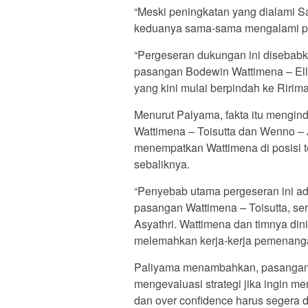
“Meski peningkatan yang dialami S
keduanya sama-sama mengalami pe
“Pergeseran dukungan ini disebab
pasangan Bodewin Wattimena – Elly 
yang kini mulai berpindah ke Ririm
Menurut Palyama, fakta itu mengind
Wattimena – Toisutta dan Wenno – A
menempatkan Wattimena di posisi t
sebaliknya.
“Penyebab utama pergeseran ini ad
pasangan Wattimena – Toisutta, ser
Asyathri. Wattimena dan timnya dinil
melemahkan kerja-kerja pemenanga
Paliyama menambahkan, pasangan W
mengevaluasi strategi jika ingin 
dan over confidence harus segera d