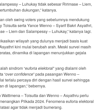
alampessy – Luhukay tidak sebesar Ririmase – Liem,
rtumbuhan dukungan,” katanya.
kan oleh swing voters yang sebelumnya mendukung
Toisutta serta Yance Wenno – Syarif Bakri Asyathri,
ase – Liem dan Salampessy – Luhukay,” katanya lagi.
ikasikan wilayah yang dulunya menjadi basis kuat
syathri kini mulai berubah arah. Meski survei masih
eratas, dinamika di lapangan menunjukkan gejala
alah sindrom “
euforia elektoral
” yang dialami oleh
ta “
over confidence
” pada pasangan Wenno –
ai terlalu percaya diri dengan hasil survei sehingga
n di lapangan,” bebernya.
attimena – Toisutta dan Wenno – Asyathru perlu
memenangkan Pilkada 2024. Fenomena euforia elektoral
iatasi agar tidak menjadi bumerang.