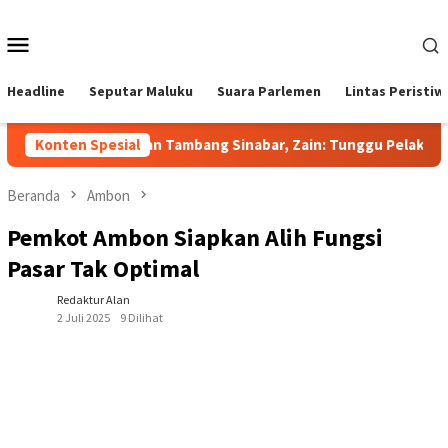
Loncat
ke
Menu
konten
Mobile
Headline
Seputar Maluku
Suara Parlemen
Lintas Peristiw
Jawab Sorotan Tambang Sinabar, Zain: Tunggu Pelaksanaa
Konten Spesial
Beranda
Ambon
Pemkot Ambon Siapkan Alih Fungsi
Pasar Tak Optimal
Redaktur Alan
2 Juli 2025
9 Dilihat