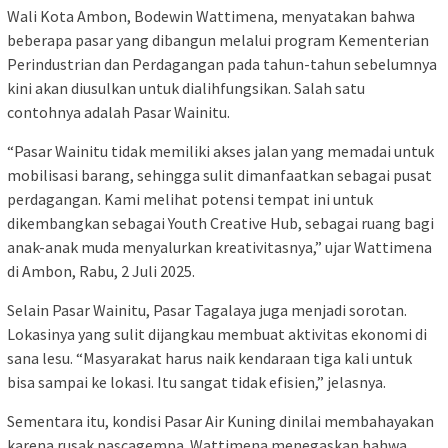
Wali Kota Ambon, Bodewin Wattimena, menyatakan bahwa
beberapa pasar yang dibangun melalui program Kementerian
Perindustrian dan Perdagangan pada tahun-tahun sebelumnya
kini akan diusulkan untuk dialihfungsikan. Salah satu
contohnya adalah Pasar Wainitu.
“Pasar Wainitu tidak memiliki akses jalan yang memadai untuk
mobilisasi barang, sehingga sulit dimanfaatkan sebagai pusat
perdagangan. Kami melihat potensi tempat ini untuk
dikembangkan sebagai Youth Creative Hub, sebagai ruang bagi
anak-anak muda menyalurkan kreativitasnya,” ujar Wattimena
di Ambon, Rabu, 2 Juli 2025.
Selain Pasar Wainitu, Pasar Tagalaya juga menjadi sorotan.
Lokasinya yang sulit dijangkau membuat aktivitas ekonomi di
sana lesu. “Masyarakat harus naik kendaraan tiga kali untuk
bisa sampai ke lokasi. Itu sangat tidak efisien,” jelasnya.
Sementara itu, kondisi Pasar Air Kuning dinilai membahayakan
karena rusak pascagempa. Wattimena menegaskan bahwa