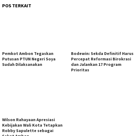
POS TERKAIT
Pemkot Ambon Tegaskan
Bodewin: Sekda Definitif Harus
Putusan PTUN Negeri Soya
Percepat Reformasi Birokrasi
Sudah Dilaksanakan
dan Jalankan 17 Program
Prioritas
Wilson Rahayaan Apresiasi
Kebijakan Wali Kota Tetapkan
Robby Sapulette sebagai
Sekot Ambon