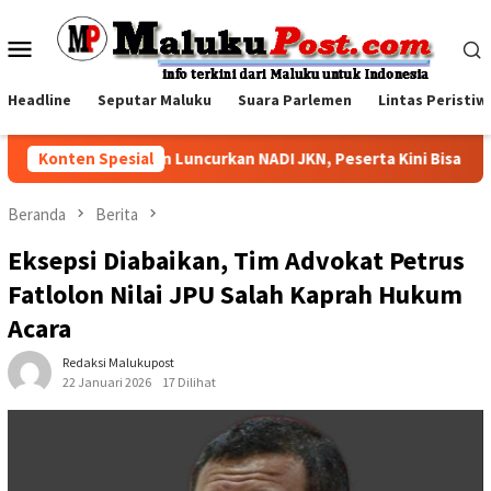
Loncat
ke
Menu
konten
Mobile
Headline
Seputar Maluku
Suara Parlemen
Lintas Peristiw
BPJS Kesehatan Luncurkan NADI JKN, Peserta Kini Bisa Menabun
Konten Spesial
Beranda
Berita
Eksepsi Diabaikan, Tim Advokat Petrus
Fatlolon Nilai JPU Salah Kaprah Hukum
Acara
Redaksi Malukupost
22 Januari 2026
17 Dilihat