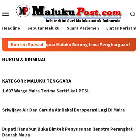
Loncat
ke
Menu
konten
Mobile
Headline
Seputar Maluku
Suara Parlemen
Lintas Peristiw
Konten Spesial
Pertamina Papua Maluku Borong Lima Penghargaan ISRA 202
HUKUM & KRIMINAL
KATEGORI:
MALUKU TENGGARA
1.607 Warga Malra Terima Sertifikat PTSL
Sriwijaya Air Dan Garuda Air Bakal Beroperasi Lagi Di Malra
Bupati Hanubun Buka Bimtek Penyusunan Renstra Perangkat
Daerah Malra