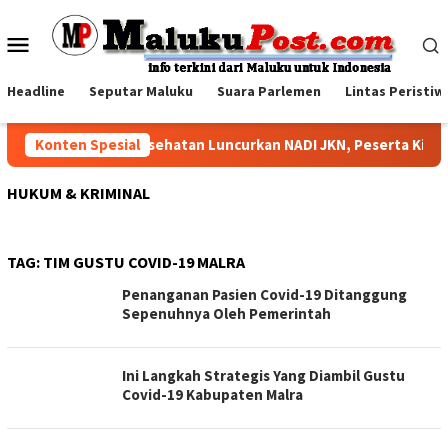
Loncat
ke
Menu
konten
Mobile
Headline
Seputar Maluku
Suara Parlemen
Lintas Peristiw
Konten Spesial
BPJS Kesehatan Luncurkan NADI JKN, Peserta Kini B
HUKUM & KRIMINAL
TAG:
TIM GUSTU COVID-19 MALRA
Penanganan Pasien Covid-19 Ditanggung
Sepenuhnya Oleh Pemerintah
Ini Langkah Strategis Yang Diambil Gustu
Covid-19 Kabupaten Malra