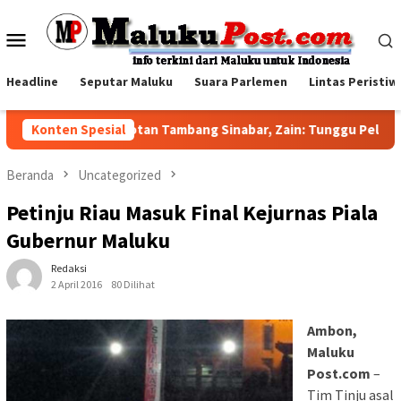
Loncat
ke
Menu
konten
Mobile
Headline
Seputar Maluku
Suara Parlemen
Lintas Peristiw
Konten Spesial
Jawab Sorotan Tambang Sinabar, Zain: Tunggu Pelaksana
Beranda
Uncategorized
Petinju Riau Masuk Final Kejurnas Piala
Gubernur Maluku
Redaksi
2 April 2016
80 Dilihat
Ambon,
Maluku
Post.com
–
Tim Tinju asal