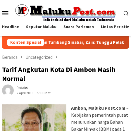
Loncat
ke
Menu
konten
Mobile
Headline
Seputar Maluku
Suara Parlemen
Lintas Peristiw
Jawab Sorotan Tambang Sinabar, Zain: Tunggu Pelaksanaan 
Konten Spesial
Beranda
Uncategorized
Tarif Angkutan Kota Di Ambon Masih
Normal
Redaksi
2 April 2016
77 Dilihat
Ambon, Maluku Post.com
–
Kebijakan pemerintah pusat
menurunkan harga Bahan
Bakar Minyak (BBM) pada 1