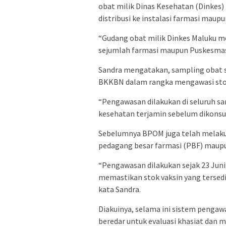
obat milik Dinas Kesehatan (Dinkes)
distribusi ke instalasi farmasi maup
“Gudang obat milik Dinkes Maluku me
sejumlah farmasi maupun Puskesmas di
Sandra mengatakan, sampling obat s
BKKBN dalam rangka mengawasi sto
“Pengawasan dilakukan di seluruh s
kesehatan terjamin sebelum dikonsu
Sebelumnya BPOM juga telah melakuk
pedagang besar farmasi (PBF) maup
“Pengawasan dilakukan sejak 23 Juni
memastikan stok vaksin yang tersedia 
kata Sandra.
Diakuinya, selama ini sistem penga
beredar untuk evaluasi khasiat dan