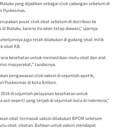
 Maluku yang dijadikan sebagai stok cadangan sebelum di
un Puskesmas.
rupakan pusat stok obat sebelum di distribusi ke
 Maluku, karena itu akan tetap diawasi,” ujarnya.
ebelumnya juga telah dilakukan di gudang obat milik
k obat KB.
arana kesehatan untuk memastikan mutu obat dan alat
msi masyarakat,” tandasnya.
an pengawasan stok vaksin di sejumlah apotik,
un Puskesmas di kota Ambon.
 2016 di sejumlah pelayanan kesehatan untuk
asli seperti yang terjadi di sejumlah kota di Indonesia,”
wasan obat termasuk vaksin dilakukan BPOM sebelum
 mutu obat-obatan. Bahkan untuk vaksin mendapat