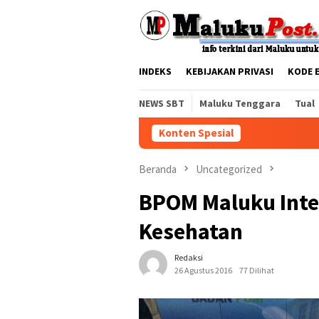
Loncat
tutup
ke
konten
INDEKS
KEBIJAKAN PRIVASI
KODE 
NEWS SBT
Maluku Tenggara
Tual
Konten Spesial
Beranda
Uncategorized
BPOM Maluku Inte
Kesehatan
Redaksi
26 Agustus 2016
77 Dilihat