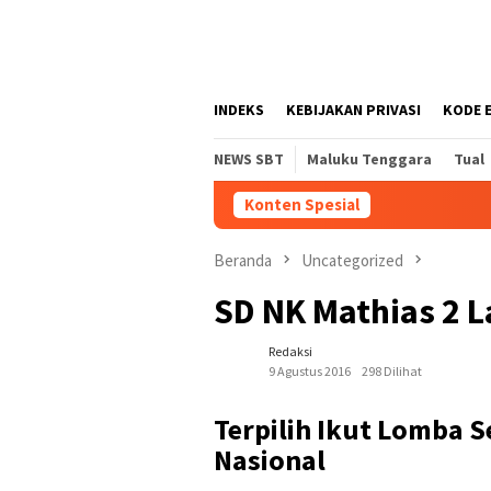
Loncat
tutup
ke
konten
INDEKS
KEBIJAKAN PRIVASI
KODE 
NEWS SBT
Maluku Tenggara
Tual
Konten Spesial
Beranda
Uncategorized
SD NK Mathias 2 
Redaksi
9 Agustus 2016
298 Dilihat
Terpilih Ikut Lomba 
Nasional