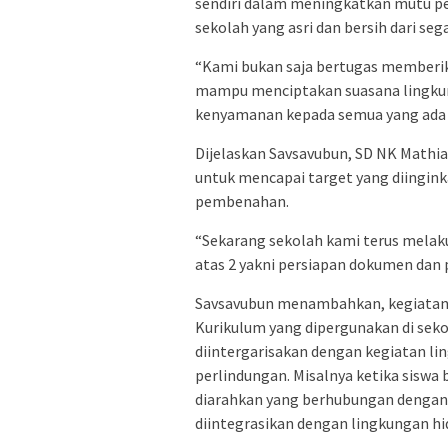
sendiri dalam meningkatkan mutu pe
sekolah yang asri dan bersih dari seg
“Kami bukan saja bertugas memberikan
mampu menciptakan suasana lingkun
kenyamanan kepada semua yang ada di
Dijelaskan Savsavubun, SD NK Mathia
untuk mencapai target yang diingink
pembenahan.
“Sekarang sekolah kami terus melak
atas 2 yakni persiapan dokumen dan p
Savsavubun menambahkan, kegiatan 
Kurikulum yang dipergunakan di seko
diintergarisakan dengan kegiatan li
perlindungan. Misalnya ketika siswa b
diarahkan yang berhubungan dengan l
diintegrasikan dengan lingkungan hi