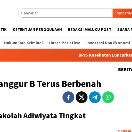
Pencaria
ETIK
KETENTUAN PENGGUNAAN
REDAKSI MALUKU POST
SUARA 
Hukum Dan Kriminal
Lintas Peristiwa
Investasi Dan Ekonomi
BPJS Kesehatan Luncurkan NADI J
BERIT
Langgur B Terus Berbenah
Sekolah Adiwiyata Tingkat
HEADLIN