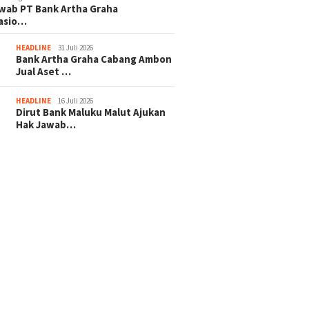
wab PT Bank Artha Graha
nasio…
HEADLINE
31 Juli 2026
Bank Artha Graha Cabang Ambon
Jual Aset …
HEADLINE
16 Juli 2026
Dirut Bank Maluku Malut Ajukan
Hak Jawab…