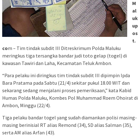
M
al
uk
up
os
t.
co
m – Tim tindak subdit III Ditreskrimum Polda Maluku
meringkus tiga tersangka bandar judi toto gelap (togel) di
kawasan Tawiri dan Laha, Kecamatan Teluk Ambon.
“Para pelaku ini diringkus tim tindak subdit III dipimpin Ipda
Bara Pratama pada Sabtu (21/4) sekitar pukul 18.00 WIT dan
sekarang sedang menjalani proses pemeriksaan,” kata Kabid
Humas Polda Maluku, Kombes Pol Muhammad Roem Ohoirat di
Ambon, Minggu (22/4).
Tiga pelaku bandar togel yang sudah diamankan polisi masing-
masing berinisial RT alias Remond (34), SD alias Salman (35),
serta AM alias Arfan (43).