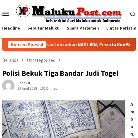
Loncat
ke
Menu
konten
Mobile
Headline
Seputar Maluku
Suara Parlemen
Lintas Peristiw
BPJS Kesehatan Luncurkan NADI JKN, Peserta Kini Bisa Mena
Konten Spesial
Beranda
Uncategorized
Polisi Bekuk Tiga Bandar Judi Togel
Redaksi
23 April 2018
183 Dilihat
A
m
b
o
n,