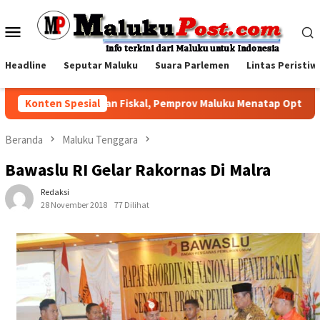
Loncat
ke
Menu
konten
Mobile
Headline
Seputar Maluku
Suara Parlemen
Lintas Peristiw
 Tengah Tekanan Fiskal, Pemprov Maluku Menatap Optimistis Sem
Konten Spesial
Beranda
Maluku Tenggara
Bawaslu RI Gelar Rakornas Di Malra
Redaksi
28 November 2018
77 Dilihat