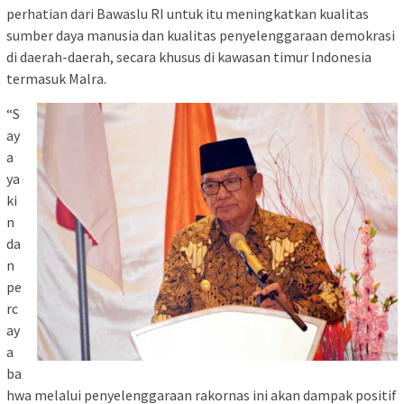
perhatian dari Bawaslu RI untuk itu meningkatkan kualitas
sumber daya manusia dan kualitas penyelenggaraan demokrasi
di daerah-daerah, secara khusus di kawasan timur Indonesia
termasuk Malra.
“S
ay
a
ya
ki
n
da
n
pe
rc
ay
a
ba
hwa melalui penyelenggaraan rakornas ini akan dampak positif