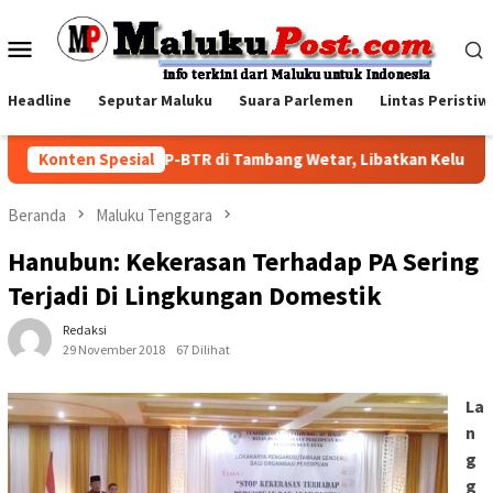
Loncat
ke
Menu
konten
Mobile
Headline
Seputar Maluku
Suara Parlemen
Lintas Peristiw
Family Visit BKP-BTR di Tambang Wetar, Libatkan Keluarga 
Konten Spesial
Beranda
Maluku Tenggara
Hanubun: Kekerasan Terhadap PA Sering
Terjadi Di Lingkungan Domestik
Redaksi
29 November 2018
67 Dilihat
La
n
g
g