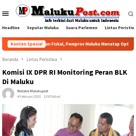
Loncat
ke
Menu
konten
Mobile
Headline
Seputar Maluku
Suara Parlemen
Lintas Peristiw
Di Tengah Tekanan Fiskal, Pemprov Maluku Menatap Optimistis Se
Konten Spesial
Beranda
Lintas Peristiwa
Komisi IX DPR RI Monitoring Peran BLK
Di Maluku
Redaksi Malukupost
6 Februari 2020
129 Dilihat