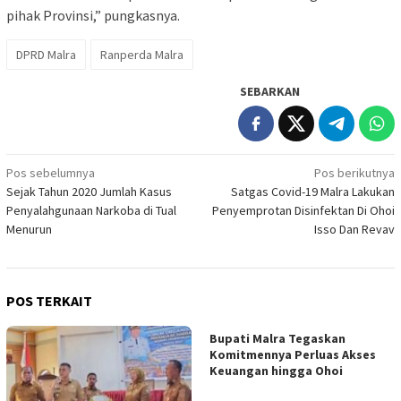
pihak Provinsi,” pungkasnya.
DPRD Malra
Ranperda Malra
SEBARKAN
Navigasi
Pos sebelumnya
Pos berikutnya
Sejak Tahun 2020 Jumlah Kasus
Satgas Covid-19 Malra Lakukan
pos
Penyalahgunaan Narkoba di Tual
Penyemprotan Disinfektan Di Ohoi
Menurun
Isso Dan Revav
POS TERKAIT
Bupati Malra Tegaskan
Komitmennya Perluas Akses
Keuangan hingga Ohoi