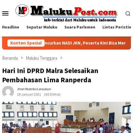
Loncat
ke
Menu
konten
Mobile
Headline
Seputar Maluku
Suara Parlemen
Lintas Peristiw
JS Kesehatan Luncurkan NADI JKN, Peserta Kini Bisa Menabung u
Konten Spesial
Beranda
Maluku Tenggara
Hari Ini DPRD Malra Selesaikan
Pembahasan Lima Ranperda
Jhon Matriks Leisubun
18 Januari 2021
165 Dilihat