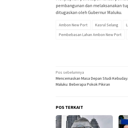
pembangunan dan melaksanakan tuga
ditugaskan oleh Gubernur Maluku.
Ambon New Port
Kasrul Selang
L
Pembebasan Lahan Ambon New Port
Navigasi
Pos sebelumnya
Mencemaskan Masa Depan Studi Kebuday
pos
Maluku: Beberapa Pokok Pikiran
POS TERKAIT