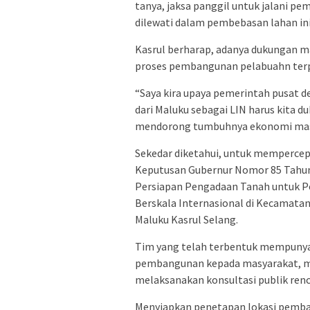
tanya, jaksa panggil untuk jalani pe
dilewati dalam pembebasan lahan ini
Kasrul berharap, adanya dukungan m
proses pembangunan pelabuahn terpad
“Saya kira upaya pemerintah pusat
dari Maluku sebagai LIN harus kita 
mendorong tumbuhnya ekonomi masya
Sekedar diketahui, untuk mempercep
Keputusan Gubernur Nomor 85 Tahun
Persiapan Pengadaan Tanah untuk P
Berskala Internasional di Kecamatan
Maluku Kasrul Selang.
Tim yang telah terbentuk mempunya
pembangunan kepada masyarakat, m
melaksanakan konsultasi publik re
Menyiapkan penetapan lokasi pemb