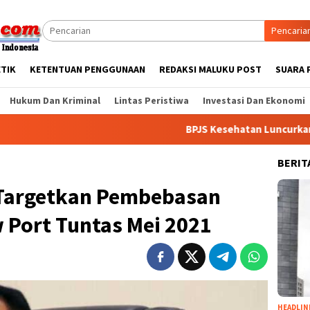
Pencaria
ETIK
KETENTUAN PENGGUNAAN
REDAKSI MALUKU POST
SUARA 
Hukum Dan Kriminal
Lintas Peristiwa
Investasi Dan Ekonomi
BPJS Kesehatan Luncurkan NADI JKN,
BERIT
Targetkan Pembebasan
Port Tuntas Mei 2021
HEADLIN