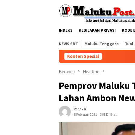
Loncat
tutup
ke
konten
INDEKS
KEBIJAKAN PRIVASI
KODE 
NEWS SBT
Maluku Tenggara
Tual
Konten Spesial
Beranda
Headline
Pemprov Maluku 
Lahan Ambon New 
Redaksi
8 Februari 2021
368 Dilihat