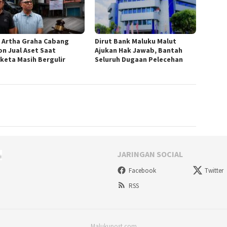
 Artha Graha Cabang
Dirut Bank Maluku Malut
n Jual Aset Saat
Ajukan Hak Jawab, Bantah
keta Masih Bergulir
Seluruh Dugaan Pelecehan
JARINGAN SOCIAL
Facebook
Twitter
RSS
Malukupost.com