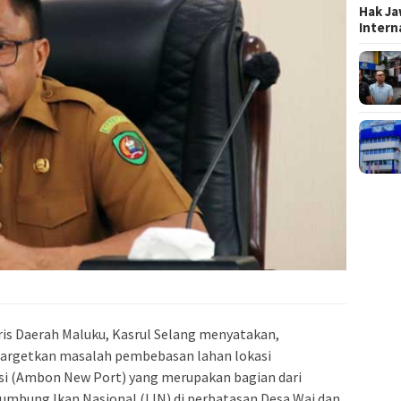
Hak Ja
Inter
ris Daerah Maluku, Kasrul Selang menyatakan,
argetkan masalah pembebasan lahan lokasi
i (Ambon New Port) yang merupakan bagian dari
umbung Ikan Nasional (LIN) di perbatasan Desa Wai dan