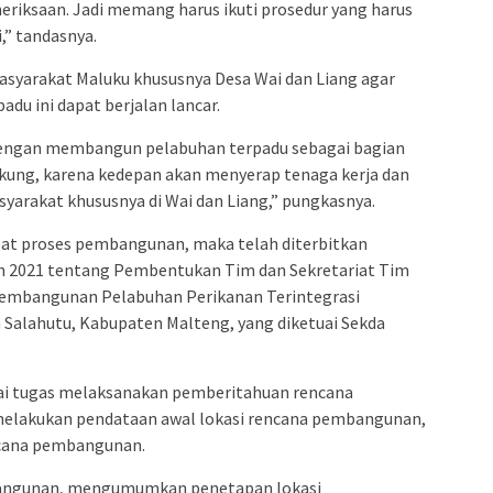
meriksaan. Jadi memang harus ikuti prosedur yang harus
,” tandasnya.
asyarakat Maluku khususnya Desa Wai dan Liang agar
u ini dapat berjalan lancar.
 dengan membangun pelabuhan terpadu sebagai bagian
dukung, karena kedepan akan menyerap tenaga kerja dan
rakat khususnya di Wai dan Liang,” pungkasnya.
at proses pembangunan, maka telah diterbitkan
 2021 tentang Pembentukan Tim dan Sekretariat Tim
embangunan Pelabuhan Perikanan Terintegrasi
 Salahutu, Kabupaten Malteng, yang diketuai Sekda
i tugas melaksanakan pemberitahuan rencana
elakukan pendataan awal lokasi rencana pembangunan,
ncana pembangunan.
angunan, mengumumkan penetapan lokasi