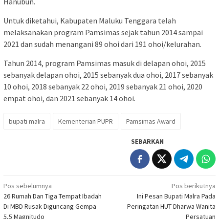
Hanubun.
Untuk diketahui, Kabupaten Maluku Tenggara telah
melaksanakan program Pamsimas sejak tahun 2014 sampai
2021 dan sudah menangani 89 ohoi dari 191 ohoi/kelurahan.
Tahun 2014, program Pamsimas masuk di delapan ohoi, 2015
sebanyak delapan ohoi, 2015 sebanyak dua ohoi, 2017 sebanyak
10 ohoi, 2018 sebanyak 22 ohoi, 2019 sebanyak 21 ohoi, 2020
empat ohoi, dan 2021 sebanyak 14 ohoi.
bupati malra
Kementerian PUPR
Pamsimas Award
SEBARKAN
Navigasi
Pos sebelumnya
Pos berikutnya
26 Rumah Dan Tiga Tempat Ibadah
Ini Pesan Bupati Malra Pada
pos
Di MBD Rusak Diguncang Gempa
Peringatan HUT Dharwa Wanita
5,5 Magnitudo
Persatuan