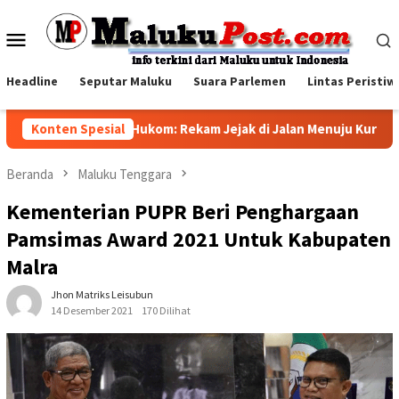
Loncat
ke
Menu
konten
Mobile
Headline
Seputar Maluku
Suara Parlemen
Lintas Peristiw
Konten Spesial
Marthinus Hukom: Rekam Jejak di Jalan Menuju Kursi Kapolr
Beranda
Maluku Tenggara
Kementerian PUPR Beri Penghargaan
Pamsimas Award 2021 Untuk Kabupaten
Malra
Jhon Matriks Leisubun
14 Desember 2021
170 Dilihat