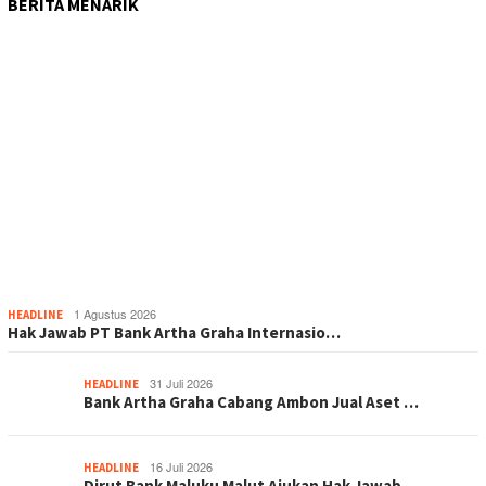
BERITA MENARIK
1 Agustus 2026
HEADLINE
Hak Jawab PT Bank Artha Graha Internasio…
31 Juli 2026
HEADLINE
Bank Artha Graha Cabang Ambon Jual Aset …
16 Juli 2026
HEADLINE
Dirut Bank Maluku Malut Ajukan Hak Jawab…