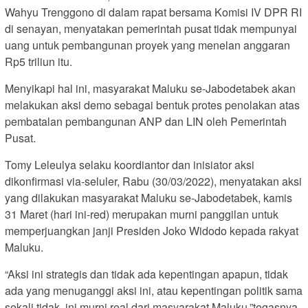
Wahyu Trenggono di dalam rapat bersama Komisi IV DPR RI
di senayan, menyatakan pemerintah pusat tidak mempunyai
uang untuk pembangunan proyek yang menelan anggaran
Rp5 triliun itu.
Menyikapi hal ini, masyarakat Maluku se-Jabodetabek akan
melakukan aksi demo sebagai bentuk protes penolakan atas
pembatalan pembangunan ANP dan LIN oleh Pemerintah
Pusat.
Tomy Leleulya selaku koordiantor dan inisiator aksi
dikonfirmasi via-seluler, Rabu (30/03/2022), menyatakan aksi
yang dilakukan masyarakat Maluku se-Jabodetabek, kamis
31 Maret (hari ini-red) merupakan murni panggilan untuk
memperjuangkan janji Presiden Joko Widodo kepada rakyat
Maluku.
“Aksi ini strategis dan tidak ada kepentingan apapun, tidak
ada yang menuganggi aksi ini, atau kepentingan politik sama
sekali tidak, ini murni real dari masyarakat Maluku,”tegasnya.