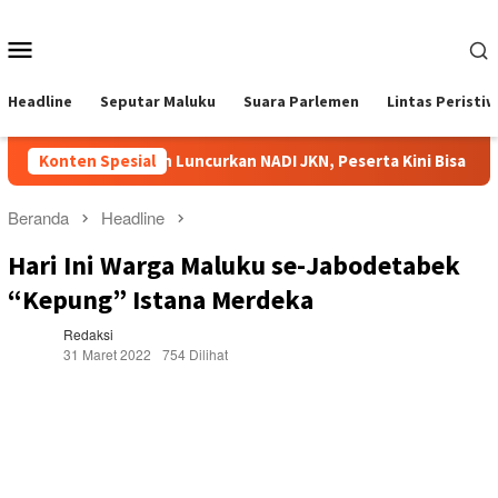
Loncat
ke
Menu
konten
Mobile
Headline
Seputar Maluku
Suara Parlemen
Lintas Peristi
BPJS Kesehatan Luncurkan NADI JKN, Peserta Kini Bisa Menabu
Konten Spesial
Beranda
Headline
Hari Ini Warga Maluku se-Jabodetabek
“Kepung” Istana Merdeka
Redaksi
31 Maret 2022
754 Dilihat