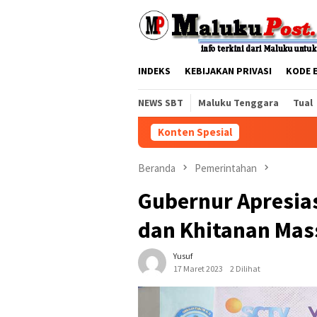
Loncat
tutup
ke
konten
INDEKS
KEBIJAKAN PRIVASI
KODE 
NEWS SBT
Maluku Tenggara
Tual
Konten Spesial
Beranda
Pemerintahan
Gubernur Apresias
dan Khitanan Mas
Yusuf
17 Maret 2023
2 Dilihat