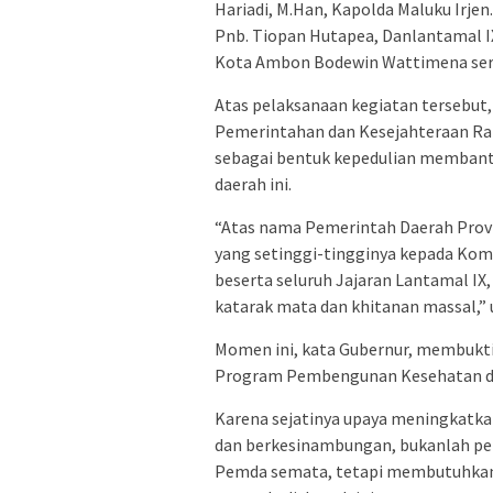
Hariadi, M.Han, Kapolda Maluku Irjen
Pnb. Tiopan Hutapea, Danlantamal IX
Kota Ambon Bodewin Wattimena sert
Atas pelaksanaan kegiatan tersebut,
Pemerintahan dan Kesejahteraan Rak
sebagai bentuk kepedulian memban
daerah ini.
“Atas nama Pemerintah Daerah Provi
yang setinggi-tingginya kepada Ko
beserta seluruh Jajaran Lantamal IX,
katarak mata dan khitanan massal,”
Momen ini, kata Gubernur, membuk
Program Pembengunan Kesehatan di 
Karena sejatinya upaya meningkatka
dan berkesinambungan, bukanlah pe
Pemda semata, tetapi membutuhkan