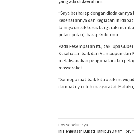
yang ada di daerah ini.
“Saya berharap dengan diadakannya bh
kesehatannya dan kegiatan ini dapat 
lainnya untuk terus bergerak memb
pulau-pulau,” harap Gubernur.
Pada kesempatan itu, tak lupa Gube
Kesehatan baik dari AL maupun dari 
melaksanakan pengobatan dan pelay
masyarakat.
“Semoga niat baik kita utuk mewujud
dampaknya oleh masyarakat Maluku,
Navigasi
Pos sebelumnya
Ini Penjelasan Bupati Hanubun Dalam For
pos