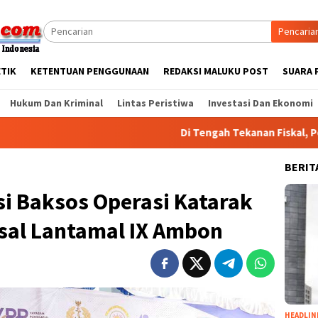
Pencaria
ETIK
KETENTUAN PENGGUNAAN
REDAKSI MALUKU POST
SUARA 
Hukum Dan Kriminal
Lintas Peristiwa
Investasi Dan Ekonomi
Di Tengah Tekanan Fiskal, Pemprov
BERIT
i Baksos Operasi Katarak
sal Lantamal IX Ambon
HEADLIN