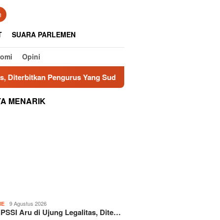
tutup
n
T
SUARA PARLEMEN
nomi
Opini
an Pengurus Yang Sudah Dimisioner
Jawab Sorotan Tamba
TA MENARIK
9 Agustus 2026
NE
 PSSI Aru di Ujung Legalitas, Dite…