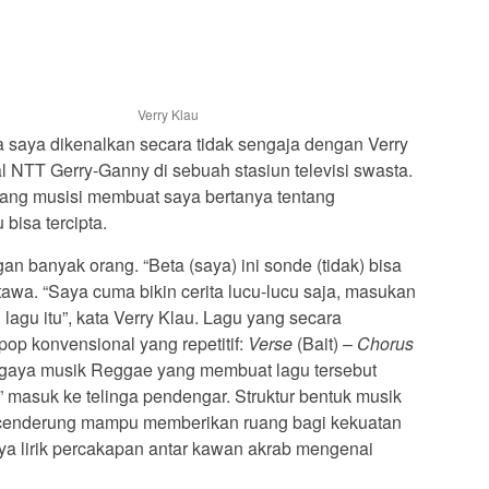
Verry Klau
a saya dikenalkan secara tidak sengaja dengan Verry
 NTT Gerry-Ganny di sebuah stasiun televisi swasta.
ang musisi membuat saya bertanya tentang
 bisa tercipta.
n banyak orang. “Beta (saya) ini sonde (tidak) bisa
rtawa. “Saya cuma bikin cerita lucu-lucu saja, masukan
i lagu itu”, kata Verry Klau. Lagu yang secara
op konvensional yang repetitif:
Verse
(Bait) –
Chorus
gaya musik Reggae yang membuat lagu tersebut
” masuk ke telinga pendengar. Struktur bentuk musik
 cenderung mampu memberikan ruang bagi kekuatan
nya lirik percakapan antar kawan akrab mengenai