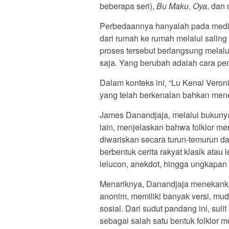
beberapa seri),
Bu Maku
,
Oya
, dan
Perbedaannya hanyalah pada medium
dari rumah ke rumah melalui saling
proses tersebut berlangsung melalu
saja. Yang berubah adalah cara p
Dalam konteks ini, “Lu Kenal Veronic
yang telah berkenalan bahkan mene
James Danandjaja, melalui bukunya
lain, menjelaskan bahwa folklor me
diwariskan secara turun-temurun dan
berbentuk cerita rakyat klasik atau
lelucon, anekdot, hingga ungkapan 
Menariknya, Danandjaja menekankan
anonim, memiliki banyak versi, mud
sosial. Dari sudut pandang ini, suli
sebagai salah satu bentuk folklor m