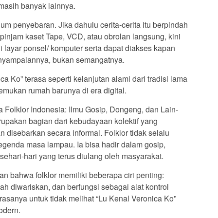
 masih banyak lainnya.
 penyebaran. Jika dahulu cerita-cerita itu berpindah
 pinjam kaset Tape, VCD, atau obrolan langsung, kini
i layar ponsel/ komputer serta dapat diakses kapan
enyampaiannya, bukan semangatnya.
a Ko” terasa seperti kelanjutan alami dari tradisi lama
mukan rumah barunya di era digital.
 Folklor Indonesia: Ilmu Gosip, Dongeng, dan Lain-
rupakan bagian dari kebudayaan kolektif yang
 disebarkan secara informal. Folklor tidak selalu
 legenda masa lampau. Ia bisa hadir dalam gosip,
sehari-hari yang terus diulang oleh masyarakat.
 bahwa folklor memiliki beberapa ciri penting:
ah diwariskan, dan berfungsi sebagai alat kontrol
t rasanya untuk tidak melihat “Lu Kenal Veronica Ko”
odern.