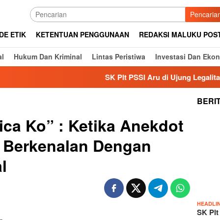
Pencaria
DE ETIK
KETENTUAN PENGGUNAAN
REDAKSI MALUKU POS
al
Hukum Dan Kriminal
Lintas Peristiwa
Investasi Dan Eko
SK Plt PSSI Aru di Ujung Legalitas, Diterbitk
BERI
ica Ko” : Ketika Anekdot
r Berkenalan Dengan
l
HEADLI
SK Plt