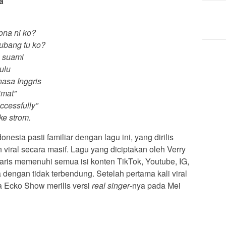
a
ona ni ko?
lubang tu ko?
u suami
ulu
hasa Inggris
imat”
ccessfully”
ke strom.
esia pasti familiar dengan lagu ini, yang dirilis
n viral secara masif. Lagu yang diciptakan oleh Verry
nyaris memenuhi semua isi konten TikTok, Youtube, IG,
 dengan tidak terbendung. Setelah pertama kali viral
ma Ecko Show merilis versi
real
singer
-nya pada Mei