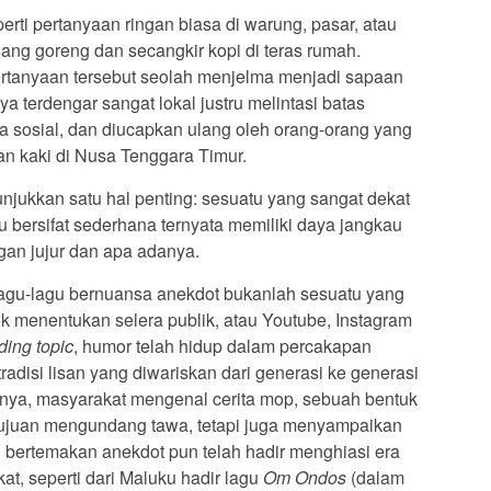
erti pertanyaan ringan biasa di warung, pasar, atau
sang goreng dan secangkir kopi di teras rumah.
ertanyaan tersebut seolah menjelma menjadi sapaan
ya terdengar sangat lokal justru melintasi batas
a sosial, dan diucapkan ulang oleh orang-orang yang
n kaki di Nusa Tenggara Timur.
jukkan satu hal penting: sesuatu yang sangat dekat
 bersifat sederhana ternyata memiliki daya jangkau
gan jujur dan apa adanya.
lagu-lagu bernuansa anekdot bukanlah sesuatu yang
k menentukan selera publik, atau Youtube, Instagram
ding topic
, humor telah hidup dalam percakapan
 tradisi lisan yang diwariskan dari generasi ke generasi
alnya, masyarakat mengenal cerita mop, sebuah bentuk
tujuan mengundang tawa, tetapi juga menyampaikan
gu bertemakan anekdot pun telah hadir menghiasi era
at, seperti dari Maluku hadir lagu
Om Ondos
(dalam