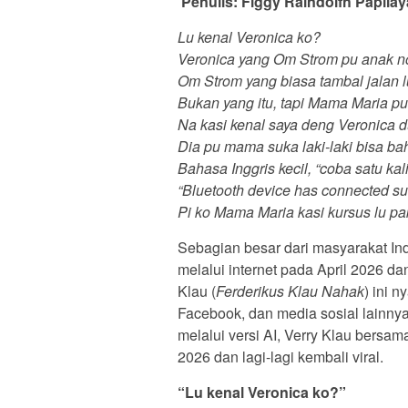
Penulis: Figgy Raindolfh Papilay
Lu kenal Veronica ko?
Veronica yang Om Strom pu anak n
Om Strom yang biasa tambal jalan 
Bukan yang itu, tapi Mama Maria p
Na kasi kenal saya deng Veronica d
Dia pu mama suka laki-laki bisa ba
Bahasa Inggris kecil, “coba satu kal
“Bluetooth device has connected su
Pi ko Mama Maria kasi kursus lu pa
Sebagian besar dari masyarakat Indon
melalui internet pada April 2026 da
Klau (
Ferderikus Klau Nahak
) ini 
Facebook, dan media sosial lainnya
melalui versi AI, Verry Klau bersa
2026 dan lagi-lagi kembali viral.
“Lu kenal Veronica ko?”