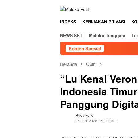
Loncat
tutup
ke
konten
INDEKS
KEBIJAKAN PRIVASI
KO
NEWS SBT
Maluku Tenggara
Tu
Konten Spesial
Beranda
Opini
“Lu Kenal Veron
Indonesia Timu
Panggung Digita
Rudy Fofid
25 Juni 2026
59 Dilihat