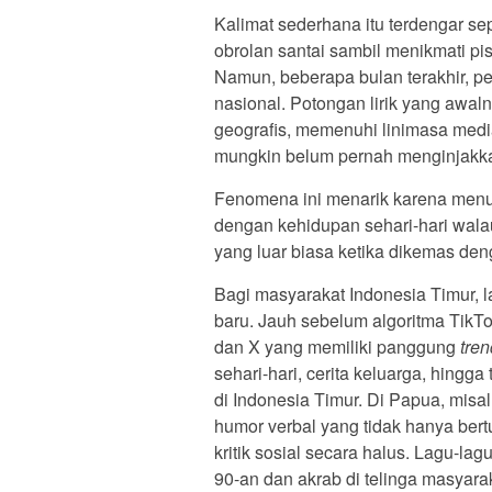
Kalimat sederhana itu terdengar sep
obrolan santai sambil menikmati pi
Namun, beberapa bulan terakhir, p
nasional. Potongan lirik yang awaln
geografis, memenuhi linimasa medi
mungkin belum pernah menginjakka
Fenomena ini menarik karena menun
dengan kehidupan sehari-hari walau
yang luar biasa ketika dikemas den
Bagi masyarakat Indonesia Timur, 
baru. Jauh sebelum algoritma TikTo
dan X yang memiliki panggung
tren
sehari-hari, cerita keluarga, hingga
di Indonesia Timur. Di Papua, mis
humor verbal yang tidak hanya ber
kritik sosial secara halus. Lagu-la
90-an dan akrab di telinga masyarak