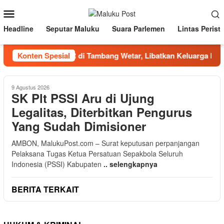
Loncat
Menu
ke
Mobile
konten
Headline
Seputar Maluku
Suara Parlemen
Lintas Perist
mily Visit BKP-BTR di Tambang Wetar, Libatkan Keluarga Kar
Konten Spesial
9 Agustus 2026
SK Plt PSSI Aru di Ujung
Legalitas, Diterbitkan Pengurus
Yang Sudah Dimisioner
AMBON, MalukuPost.com – Surat keputusan perpanjangan
Pelaksana Tugas Ketua Persatuan Sepakbola Seluruh
Indonesia (PSSI) Kabupaten
.. selengkapnya
BERITA TERKAIT