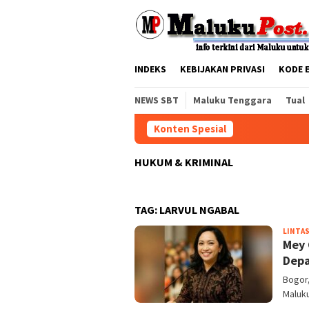
Loncat
tutup
ke
konten
INDEKS
KEBIJAKAN PRIVASI
KODE 
NEWS SBT
Maluku Tenggara
Tual
Konten Spesial
HUKUM & KRIMINAL
TAG:
LARVUL NGABAL
LINTAS
Mey 
Depa
Bogor
Maluk