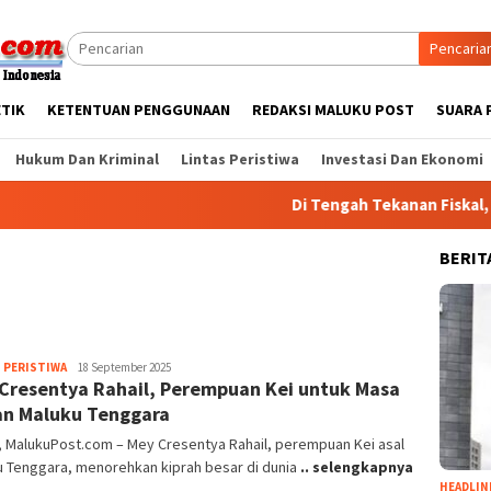
Pencaria
ETIK
KETENTUAN PENGGUNAAN
REDAKSI MALUKU POST
SUARA 
Hukum Dan Kriminal
Lintas Peristiwa
Investasi Dan Ekonomi
Di Tengah Tekanan Fiskal, Pe
BERIT
Jhon
 PERISTIWA
18 September 2025
Cresentya Rahail, Perempuan Kei untuk Masa
Matriks
Leisubun
n Maluku Tenggara
, MalukuPost.com – Mey Cresentya Rahail, perempuan Kei asal
u Tenggara, menorehkan kiprah besar di dunia
.. selengkapnya
HEADLIN