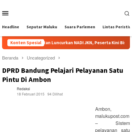
Loncat
ke
Menu
konten
Mobile
Headline
Seputar Maluku
Suara Parlemen
Lintas Peristi
Konten Spesial
BPJS Kesehatan Luncurkan NADI JKN, Peserta Kini Bisa Me
Beranda
Uncategorized
DPRD Bandung Pelajari Pelayanan Satu
Pintu Di Ambon
Redaksi
18 Februari 2015
94 Dilihat
Ambon,
malukupost.com
– Sistem
pelayanan satu