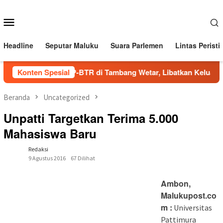
Loncat
ke
Menu
konten
Mobile
Headline
Seputar Maluku
Suara Parlemen
Lintas Peristi
Family Visit BKP-BTR di Tambang Wetar, Libatkan Keluarga 
Konten Spesial
Beranda
Uncategorized
Unpatti Targetkan Terima 5.000
Mahasiswa Baru
Redaksi
9 Agustus 2016
67 Dilihat
Ambon,
Malukupost.co
m :
Universitas
Pattimura