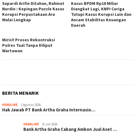
Supardi Arifin Ditahan, Rahmat
Kasus BPDM Rp18 Miliar
Nurdin : Kepingan Puzzle Kasus
Diangkat Lagi, KNPI Curiga
Korupsi Perpustakaan Aru
Tutupi Kasus Korupsi Lain dan
Mulai Lengkap
Ancam Stabilitas Keuangan
Daerah
Miris!! Proses Rekontruksi
Polres Tual Tanpa Diliput
Wartawan
BERITA MENARIK
HEADLINE
1 Agustus 2026
Hak Jawab PT Bank Artha Graha Internasio…
HEADLINE
31 Juli 2026
Bank Artha Graha Cabang Ambon Jual Aset …