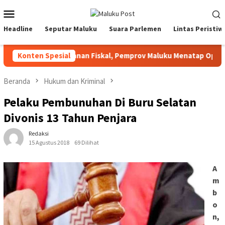
Loncat
Menu
ke
Mobile
konten
Headline
Seputar Maluku
Suara Parlemen
Lintas Peristiw
Di Tengah Tekanan Fiskal, Pemprov Maluku Menatap Optimisti
Konten Spesial
Beranda
Hukum dan Kriminal
Pelaku Pembunuhan Di Buru Selatan
Divonis 13 Tahun Penjara
Redaksi
15 Agustus 2018
69 Dilihat
A
m
b
o
n,