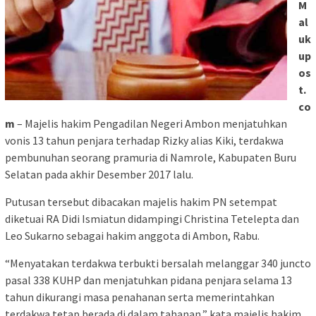
M
al
uk
up
os
t.
co
m
– Majelis hakim Pengadilan Negeri Ambon menjatuhkan
vonis 13 tahun penjara terhadap Rizky alias Kiki, terdakwa
pembunuhan seorang pramuria di Namrole, Kabupaten Buru
Selatan pada akhir Desember 2017 lalu.
Putusan tersebut dibacakan majelis hakim PN setempat
diketuai RA Didi Ismiatun didampingi Christina Tetelepta dan
Leo Sukarno sebagai hakim anggota di Ambon, Rabu.
“Menyatakan terdakwa terbukti bersalah melanggar 340 juncto
pasal 338 KUHP dan menjatuhkan pidana penjara selama 13
tahun dikurangi masa penahanan serta memerintahkan
terdakwa tetap berada di dalam tahanan,” kata majelis hakim.