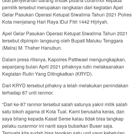
Giat penyerahan barang tindak pidana curanmor kepada
pemilik tersebut merupakan rangkaian dari kegiatan Apel
Gelar Pasukan Operasi Ketupat Siwalima Tahun 2021 Polres
Kota menjelang Hari Raya IDul Fitri 1442 Hijriyah.
Apel Gelar Pasukan Operasi Ketupat Siwalima Tahun 2021
tersebut dipimpin langsung oleh Bupati Maluku Tenggara
(Malra) M. Thaher Hanubun.
Dalam press rilisnya, Kapolres Pattiwael mengungkapkan,
sepanjang bulan April 2021 pihaknya rutin melaksanakan
Kegiatan Rutin Yang Ditingkatkan (KRYD).
Dari KRYD tersebut pihakny a telah melakukan penindakan
terhadap 87 unit ranmor.
“Dari ke-87 ranmor tersebut salah satunya yakni milik salah
satu tokoh agama di Kota Tual. Kami berusaha keras, dan
saya bilang kepada Kasat Serse kalau tidak bisa tangkap
pelaku curanmor ini nanti saya bubarkan Buser saja.
Ternyata kita sudah bisa tangkap satu unit yang kebetulan