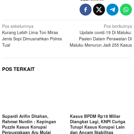
Navigasi
Pos sebelumnya
Pos berikutnya
Kurang Lebih Lima Ton Miras
Update covid-19 Di Maluku:
pos
Jenis Sopi Dimusnahkan Polres
Pasien Dalam Perawatan Di
Tual
Maluku Menurun Jadi 255 Kasus
POS TERKAIT
Supardi Arifin Ditahan,
Kasus BPDM Rp18 Miliar
Rahmat Nurdin : Kepingan
Diangkat Lagi, KNPI Curiga
Puzzle Kasus Korupsi
Tutupi Kasus Korupsi Lain
Perpustakaan Aru Mulai
dan Ancam Stabilitas