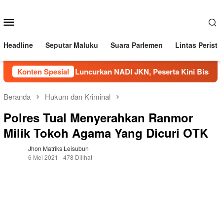
Loncat
ke
Menu
konten
Mobile
Headline
Seputar Maluku
Suara Parlemen
Lintas Perist
BPJS Kesehatan Luncurkan NADI JKN, Peserta Kini Bisa Mena
Konten Spesial
Beranda
Hukum dan Kriminal
Polres Tual Menyerahkan Ranmor
Milik Tokoh Agama Yang Dicuri OTK
Jhon Matriks Leisubun
6 Mei 2021
478 Dilihat