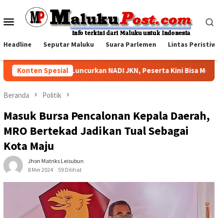
Loncat
ke
Menu
konten
Mobile
Headline
Seputar Maluku
Suara Parlemen
Lintas Peristiw
PJS Kesehatan Luncurkan NADI JKN, Peserta Kini Bisa Menabung 
Konten Spesial
Beranda
Politik
Masuk Bursa Pencalonan Kepala Daerah,
MRO Bertekad Jadikan Tual Sebagai
Kota Maju
Jhon Matriks Leisubun
8 Mei 2024
59 Dilihat