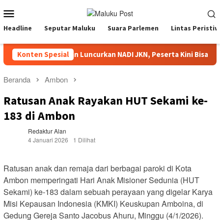
Loncat
Menu
ke
Mobile
konten
Headline
Seputar Maluku
Suara Parlemen
Lintas Peristi
BPJS Kesehatan Luncurkan NADI JKN, Peserta Kini Bisa Menab
Konten Spesial
Beranda
Ambon
Ratusan Anak Rayakan HUT Sekami ke-
183 di Ambon
Redaktur Alan
4 Januari 2026
1 Dilihat
Ratusan anak dan remaja dari berbagai paroki di Kota
Ambon memperingati Hari Anak Misioner Sedunia (HUT
Sekami) ke-183 dalam sebuah perayaan yang digelar Karya
Misi Kepausan Indonesia (KMKI) Keuskupan Amboina, di
Gedung Gereja Santo Jacobus Ahuru, Minggu (4/1/2026).