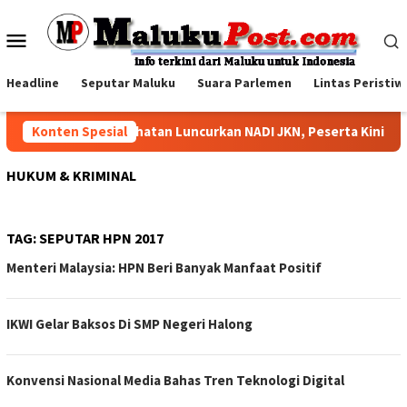
Loncat
ke
Menu
konten
Mobile
Headline
Seputar Maluku
Suara Parlemen
Lintas Peristiw
Konten Spesial
BPJS Kesehatan Luncurkan NADI JKN, Peserta Kini Bisa 
HUKUM & KRIMINAL
TAG:
SEPUTAR HPN 2017
Menteri Malaysia: HPN Beri Banyak Manfaat Positif
IKWI Gelar Baksos Di SMP Negeri Halong
Konvensi Nasional Media Bahas Tren Teknologi Digital