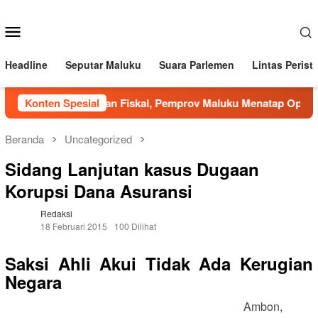
Loncat
ke
Menu
konten
Mobile
Headline
Seputar Maluku
Suara Parlemen
Lintas Perist
Di Tengah Tekanan Fiskal, Pemprov Maluku Menatap Optimistis
Konten Spesial
Beranda
Uncategorized
Sidang Lanjutan kasus Dugaan
Korupsi Dana Asuransi
Redaksi
18 Februari 2015
100 Dilihat
Saksi Ahli Akui Tidak Ada Kerugian
Negara
Ambon,