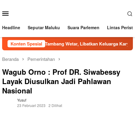
Loncat
ke
Menu
konten
Mobile
Headline
Seputar Maluku
Suara Parlemen
Lintas Perist
Visit BKP-BTR di Tambang Wetar, Libatkan Keluarga Karyawan 
Konten Spesial
Beranda
Pemerintahan
Wagub Orno : Prof DR. Siwabessy
Layak Diusulkan Jadi Pahlawan
Nasional
Yusuf
23 Februari 2023
2 Dilihat