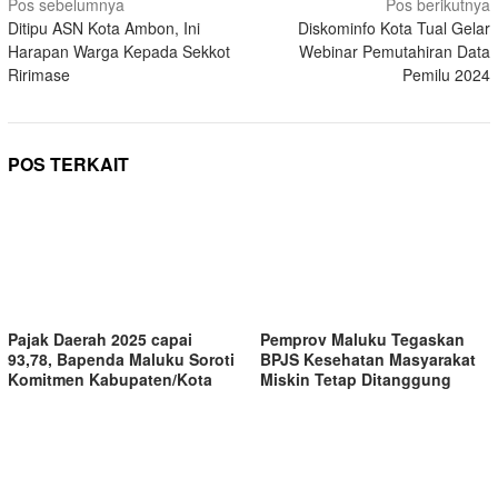
Navigasi
Pos sebelumnya
Pos berikutnya
Ditipu ASN Kota Ambon, Ini
Diskominfo Kota Tual Gelar
pos
Harapan Warga Kepada Sekkot
Webinar Pemutahiran Data
Ririmase
Pemilu 2024
POS TERKAIT
Pajak Daerah 2025 capai
Pemprov Maluku Tegaskan
93,78, Bapenda Maluku Soroti
BPJS Kesehatan Masyarakat
Komitmen Kabupaten/Kota
Miskin Tetap Ditanggung