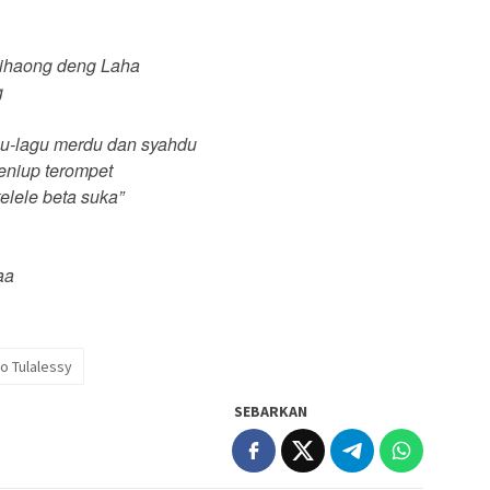
Waihaong deng Laha
g
u-lagu merdu dan syahdu
peniup terompet
kelele beta suka”
aa
o Tulalessy
SEBARKAN