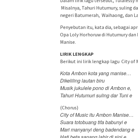
Dalam lirik lagu tersebut, Tulaless
Misalnya, Tahuri Hutumury, suling da
negeri Batumerah, Waihaong, dan La
Penyebutan itu, kata dia, sebagai ap
Opa Loly Horhoruw di Hutumury dan Re
Manise.
LIRIK LENGKAP
Berikut ini lirik lengkap lagu City o
Kota Ambon kota yang manise…
Dikeliling lautan biru
Musik jukulele pono di Ambon e,
Tahuri Hutumuri suling dar Tuni e
(Chorus)
City of Music itu Ambon Manise…
Suara totobuang tifa babunyi e
Mari manyanyi deng badendang e
Hati beta sanang lahir di sini e