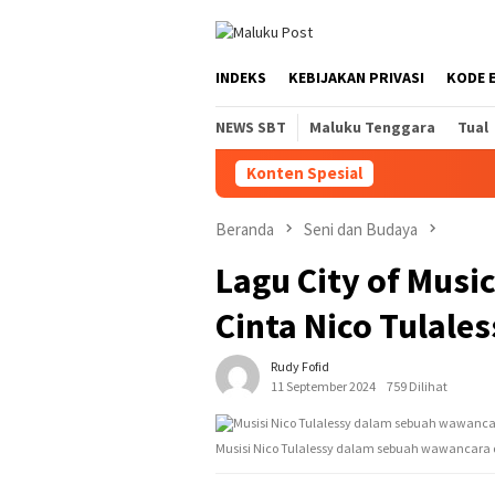
Loncat
tutup
ke
konten
INDEKS
KEBIJAKAN PRIVASI
KODE 
NEWS SBT
Maluku Tenggara
Tual
Konten Spesial
Beranda
Seni dan Budaya
Lagu City of Musi
Cinta Nico Tulales
Rudy Fofid
11 September 2024
759 Dilihat
Musisi Nico Tulalessy dalam sebuah wawancara de