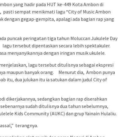
Ambon yang hadir pada HUT ke-449 Kota Ambon di
, pasti sempat menikmati lagu “City of Music Ambon
nak dengan gegap-gempita, apalagi ada bagian rap yang
pada puncak peringatan tiga tahun Moluccan Jukulele Day
lagu tersebut dipentaskan secara lebih spektakuler.
asa menyanyikannya dengan iringan musik ukulele.
enjelaskan, lagu tersebut ditulisnya sebagai ekspresi
nnya maupun banyak orang. Menurut dia, Ambon punya
b itu, dua julukan itu ia satukan dalam judul City of
lodi dikerjakannya, sedangkan bagian rap diserahkan
 sebenarnya sudah ditulisnya dua tahun sebelumnya,
elele Kids Community (AUKC) dan grup Yainain Hulaliu.
assal,” terangnya.