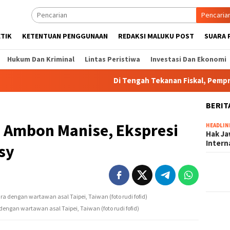
Pencaria
ETIK
KETENTUAN PENGGUNAAN
REDAKSI MALUKU POST
SUARA 
Hukum Dan Kriminal
Lintas Peristiwa
Investasi Dan Ekonomi
Di Tengah Tekanan Fiskal, Pemprov Ma
BERIT
c Ambon Manise, Ekspresi
HEADLIN
Hak Ja
Inter
sy
ngan wartawan asal Taipei, Taiwan (foto rudi fofid)