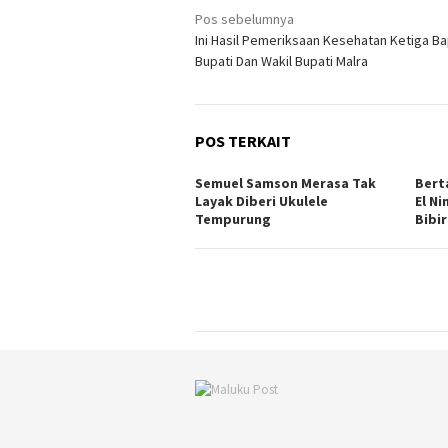
Navigasi
Pos sebelumnya
Ini Hasil Pemeriksaan Kesehatan Ketiga B
pos
Bupati Dan Wakil Bupati Malra
POS TERKAIT
Semuel Samson Merasa Tak
Bert
Layak Diberi Ukulele
El Ni
Tempurung
Bibir