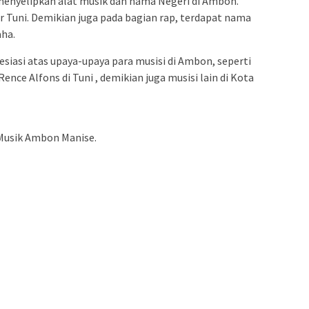
y menyelipkan alat musik dan nama Negeri di Ambon.
r Tuni. Demikian juga pada bagian rap, terdapat nama
ha.
resiasi atas upaya-upaya para musisi di Ambon, seperti
nce Alfons di Tuni , demikian juga musisi lain di Kota
f Musik Ambon Manise.