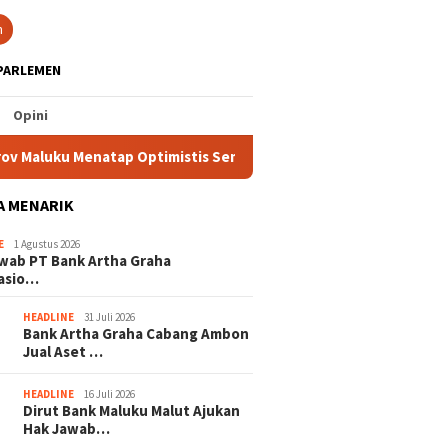
tutup
n
PARLEMEN
Opini
luku Menatap Optimistis Semester II 2026
Pertamina Pap
A MENARIK
E
1 Agustus 2026
wab PT Bank Artha Graha
nasio…
HEADLINE
31 Juli 2026
Bank Artha Graha Cabang Ambon
Jual Aset …
HEADLINE
16 Juli 2026
Dirut Bank Maluku Malut Ajukan
Hak Jawab…