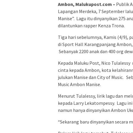
Ambon, Malukupost.com –
Publik 
Lapangan Merdeka, 7 September lalu
Manise”. Lagu itu dinyanyikan 275 a
dilantunkan rapper Kenza Trona.
Tiga hari sebelumnya, Kamis (4/9), 
di Sport Hall Karangpanjang Ambon, 
Sebanyak 2200 anak dan 400 org dew
Kepada Maluku Post, Nico Tulalessy m
cinta kepada Ambon, kota kelahira
julukan Manise dan City of Music. Seba
Music Ambon Manise.
Menurut Tulalessy, lirik lagu dan me
kepada Larry Lekatompessy. Lagu ini
namun hanya dinyanyikan Ambon Ukul
“Sekarang baru dinyanyikan secara m