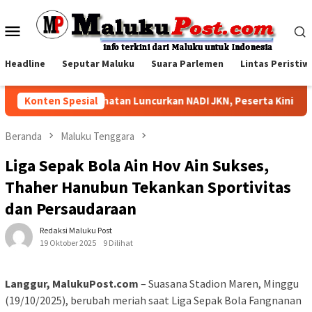
Loncat
ke
Menu
konten
Mobile
Headline
Seputar Maluku
Suara Parlemen
Lintas Peristiw
Konten Spesial
BPJS Kesehatan Luncurkan NADI JKN, Peserta Kini Bisa 
Beranda
Maluku Tenggara
Liga Sepak Bola Ain Hov Ain Sukses,
Thaher Hanubun Tekankan Sportivitas
dan Persaudaraan
Redaksi Maluku Post
19 Oktober 2025
9 Dilihat
Langgur, MalukuPost.com
– Suasana Stadion Maren, Minggu
(19/10/2025), berubah meriah saat Liga Sepak Bola Fangnanan