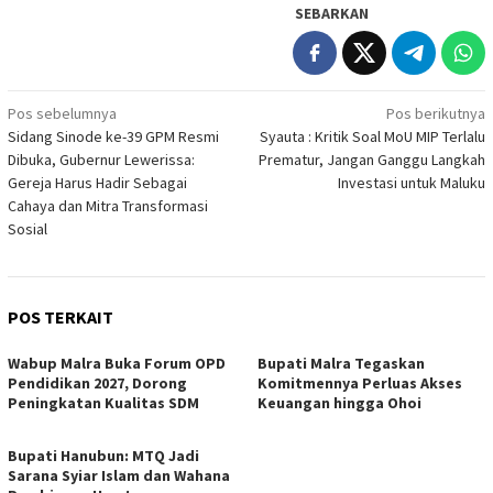
SEBARKAN
Navigasi
Pos sebelumnya
Pos berikutnya
Sidang Sinode ke-39 GPM Resmi
Syauta : Kritik Soal MoU MIP Terlalu
pos
Dibuka, Gubernur Lewerissa:
Prematur, Jangan Ganggu Langkah
Gereja Harus Hadir Sebagai
Investasi untuk Maluku
Cahaya dan Mitra Transformasi
Sosial
POS TERKAIT
Wabup Malra Buka Forum OPD
Bupati Malra Tegaskan
Pendidikan 2027, Dorong
Komitmennya Perluas Akses
Peningkatan Kualitas SDM
Keuangan hingga Ohoi
Bupati Hanubun: MTQ Jadi
Sarana Syiar Islam dan Wahana