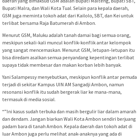
daerah yang dimaksud GSM adalah Bupati Malteng, Bupati SBT,
Bupati Malra, dan Wali Kota Tual. Selain para kepala daerah,
GSM juga meminta tokoh adat dari Kailolo, SBT, dan Kei untuk
terlibat bersama Raja Batumerah di Ambon.
Menurut GSM, Maluku adalah tanah damai bagi semua orang,
meskipun sekali-kali muncul konflik-konflik antar kelompok
yang sangat mencemaskan. Menurut GSM, letupan-letupan itu
bisa diredam asalkan semua penyandang kepentingan terlibat
supaya tidak membesar dan makan korban lebih banyak.
Yani Salampessy menyebutkan, meskipun konflik antar pemuda
terjadi di sekitar Kampus UIN AM Sangadji Ambon, namun
resonansi konflik itu sudah bergerak liar ke mana-mana,
termasuk di media sosial.
“”Ini kasus sudah terbuka dan masih bergulir liar dalam amarah
dan dendam. Jangan biarkan Wali Kota Ambon sendiri berjuang
padam bara di tanah Ambon. Kepala daerah dan tokoh adat di
luar Ambon juga perlu melihat anak-anaknya yang ada di