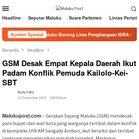
Loncat
Menu
ke
Mobile
konten
Headline
Seputar Maluku
Suara Parlemen
Lintas Peristi
rtamina Papua Maluku Borong Lima Penghargaan ISRA 2026, Ti
Konten Spesial
Beranda
Headline
GSM Desak Empat Kepala Daerah Ikut
Padam Konflik Pemuda Kailolo-Kei-
SBT
Rudy Fofid
31 Desember 2025
108 Dilihat
Malukupost.com
– Gerakan Sayang Maluku (GSM) mendesak
para bupati dan wali kota yang warganya terlibat dalam konflik
di kompleks UIN AM Sangadji Ambon, ikut berpikir dan terlibat
langsung menyelesaikan masalah tersebut. Meskipun