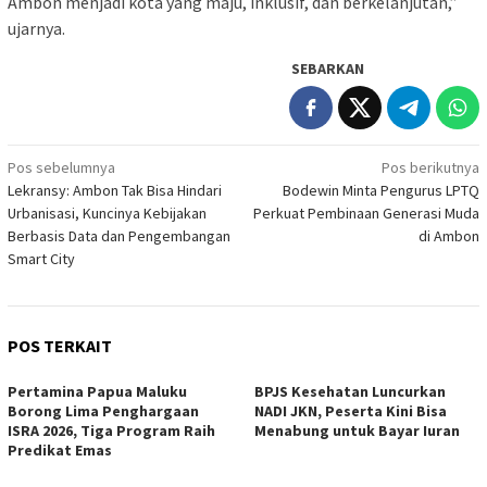
Ambon menjadi kota yang maju, inklusif, dan berkelanjutan,”
ujarnya.
SEBARKAN
Navigasi
Pos sebelumnya
Pos berikutnya
Lekransy: Ambon Tak Bisa Hindari
Bodewin Minta Pengurus LPTQ
pos
Urbanisasi, Kuncinya Kebijakan
Perkuat Pembinaan Generasi Muda
Berbasis Data dan Pengembangan
di Ambon
Smart City
POS TERKAIT
Pertamina Papua Maluku
BPJS Kesehatan Luncurkan
Borong Lima Penghargaan
NADI JKN, Peserta Kini Bisa
ISRA 2026, Tiga Program Raih
Menabung untuk Bayar Iuran
Predikat Emas