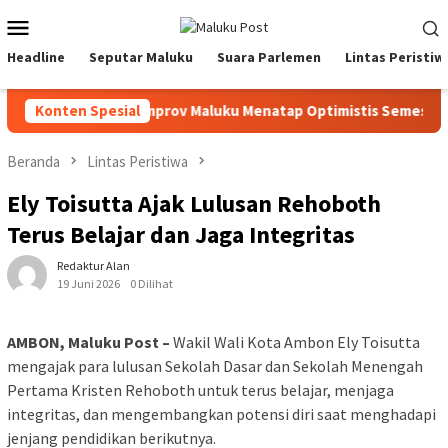
Loncat
Menu
ke
Mobile
konten
Headline
Seputar Maluku
Suara Parlemen
Lintas Peristiw
Tekanan Fiskal, Pemprov Maluku Menatap Optimistis Semester II
Konten Spesial
Beranda
Lintas Peristiwa
Ely Toisutta Ajak Lulusan Rehoboth
Terus Belajar dan Jaga Integritas
Redaktur Alan
19 Juni 2026
0 Dilihat
AMBON, Maluku Post –
Wakil Wali Kota Ambon Ely Toisutta
mengajak para lulusan Sekolah Dasar dan Sekolah Menengah
Pertama Kristen Rehoboth untuk terus belajar, menjaga
integritas, dan mengembangkan potensi diri saat menghadapi
jenjang pendidikan berikutnya.