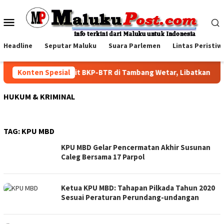
Loncat
ke
Menu
konten
Mobile
Headline
Seputar Maluku
Suara Parlemen
Lintas Peristiw
Konten Spesial
Family Visit BKP-BTR di Tambang Wetar, Libatkan Ke
HUKUM & KRIMINAL
TAG:
KPU MBD
KPU MBD Gelar Pencermatan Akhir Susunan
Caleg Bersama 17 Parpol
Ketua KPU MBD: Tahapan Pilkada Tahun 2020
Sesuai Peraturan Perundang-undangan