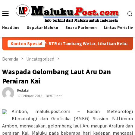
Loncat
ke
Menu
konten
Mobile
Headline
Seputar Maluku
Suara Parlemen
Lintas Peristiw
Family Visit BKP-BTR di Tambang Wetar, Libatkan Keluarga
Konten Spesial
Beranda
Uncategorized
Waspada Gelombang Laut Aru Dan
Perairan Kai
Redaksi
17 Februari 2015
189 Dilihat
Ambon, malukupost.com – Badan Meteorologi
Klimatologi dan Geofisika (BMKG) Stasiun Pattimura
Ambon, menyatakan, gelombang laut Aru maupun Arafura dan
perairan Kai, Maluku pada beberapa hari kedepan mencapai