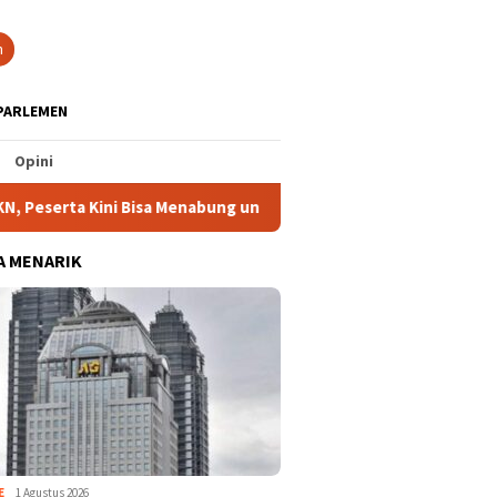
tutup
n
PARLEMEN
Opini
ini Bisa Menabung untuk Bayar Iuran
Pertamina Pastikan
A MENARIK
E
1 Agustus 2026