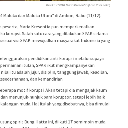
Direktur SPAK Maria Kresentia (Foto Rudi Fofid)
 Maluku dan Maluku Utara” di Ambon, Rabu (11/12).
 peserta, Maria Kresentia pun memperkenalkan
u korupsi. Salah satu cara yang dilakukan SPAK selama
u sesuai visi SPAK mewujudkan masyarakat Indonesia yang
elenggarakan pendidikan anti korupsi melalui supaya
i permainan itulah, SPAK ikut mengkampanyekan
nilai itu adalah jujur, disiplin, tanggungjawab, keadilan,
 kesederhanaan, dan kemandirian.
berapa motif korupsi. Akan tetapi dia mengajak kaum
dan menunjuk-nunjuk para koruptor, tetapi lebih baik
kalangan muda. Hal itulah yang disebutnya, bisa dimulai
ung spirit Bung Hatta ini, diikuti 17 pemimpin muda.