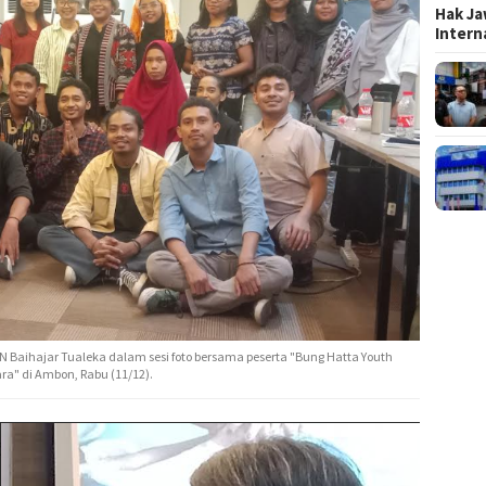
Hak Ja
Inter
AN Baihajar Tualeka dalam sesi foto bersama peserta "Bung Hatta Youth
a" di Ambon, Rabu (11/12).