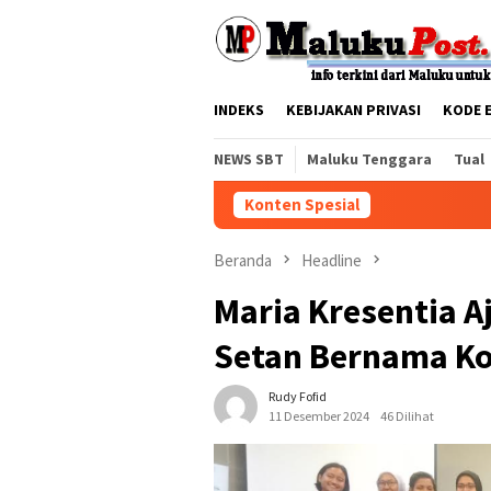
Loncat
tutup
ke
konten
INDEKS
KEBIJAKAN PRIVASI
KODE 
NEWS SBT
Maluku Tenggara
Tual
Konten Spesial
Beranda
Headline
Maria Kresentia 
Setan Bernama Ko
Rudy Fofid
11 Desember 2024
46 Dilihat