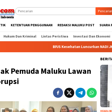
Pencaria
ETIK
KETENTUAN PENGGUNAAN
REDAKSI MALUKU POST
SUARA 
Hukum Dan Kriminal
Lintas Peristiwa
Investasi Dan Ekonomi
BPJS Kesehatan Luncurkan NADI JKN, Peserta K
BERIT
Ajak Pemuda Maluku Lawan
rupsi
HEADLIN