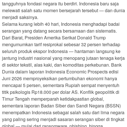
tangguhnya fondasi negara itu berdiri. Indonesia baru saja
melewati salah satu momen bersejarah tersebut — dan dunia
menjadi saksinya.
Selama kurang lebih 40 hari, Indonesia menghadapi badai
serangan yang datang secara bersamaan dan sistematis.
Dari Barat, Presiden Amerika Serikat Donald Trump
mengumumkan tarif resiprokal sebesar 32 persen terhadap
seluruh produk ekspor Indonesia — hantaman langsung ke
jantung industri nasional yang menopang jutaan tenaga kerja
di sektor tekstil, alas kaki, dan komoditas perkebunan. Bank
Dunia dalam laporan Indonesia Economic Prospects edisi
Juni 2026 memproyeksikan pertumbuhan ekonomi hanya
mencapai 5 persen, sementara Rupiah sempat menyentuh
titik psikologis Rp18.000 per dolar AS. Konflik geopolitik di
Timur Tengah memperparah ketidakpastian global,
sementara laporan Badan Siber dan Sandi Negara (BSSN)
menempatkan Indonesia sebagai salah satu dari lima negara
yang paling sering menjadi sasaran serangan siber di tingkat
global — mulai dari ransomware, phishing, hingga