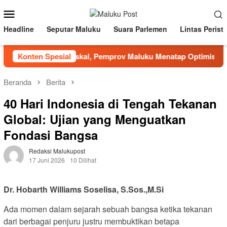
Loncat
Menu
ke
Mobile
konten
Headline
Seputar Maluku
Suara Parlemen
Lintas Perist
engah Tekanan Fiskal, Pemprov Maluku Menatap Optimistis Semes
Konten Spesial
Beranda
Berita
40 Hari Indonesia di Tengah Tekanan
Global: Ujian yang Menguatkan
Fondasi Bangsa
Redaksi Malukupost
17 Juni 2026
10 Dilihat
Dr. Hobarth Williams Soselisa, S.Sos.,M.Si
Ada momen dalam sejarah sebuah bangsa ketika tekanan
dari berbagai penjuru justru membuktikan betapa