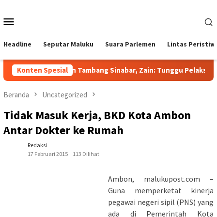
Loncat
ke
Menu
konten
Mobile
Headline
Seputar Maluku
Suara Parlemen
Lintas Peristiw
Jawab Sorotan Tambang Sinabar, Zain: Tunggu Pelaksanaa
Konten Spesial
Beranda
Uncategorized
Tidak Masuk Kerja, BKD Kota Ambon
Antar Dokter ke Rumah
Redaksi
17 Februari 2015
113 Dilihat
Ambon, malukupost.com –
Guna memperketat kinerja
pegawai negeri sipil (PNS) yang
ada di Pemerintah Kota