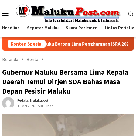
Loncat
ke
Menu
konten
Mobile
Headline
Seputar Maluku
Suara Parlemen
Lintas Peristiw
tamina Papua Maluku Borong Lima Penghargaan ISRA 2026, Tiga P
Konten Spesial
Beranda
Berita
Gubernur Maluku Bersama Lima Kepala
Daerah Temui Dirjen SDA Bahas Masa
Depan Pesisir Maluku
Redaksi Malukupost
11 Mei 2026
50 Dilihat