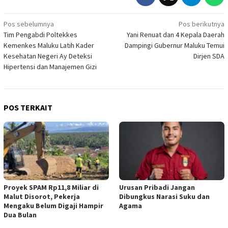
Navigasi
Pos sebelumnya
Pos berikutnya
Tim Pengabdi Poltekkes
Yani Renuat dan 4 Kepala Daerah
pos
Kemenkes Maluku Latih Kader
Dampingi Gubernur Maluku Temui
Kesehatan Negeri Ay Deteksi
Dirjen SDA
Hipertensi dan Manajemen Gizi
POS TERKAIT
Proyek SPAM Rp11,8 Miliar di
Urusan Pribadi Jangan
Malut Disorot, Pekerja
Dibungkus Narasi Suku dan
Mengaku Belum Digaji Hampir
Agama
Dua Bulan