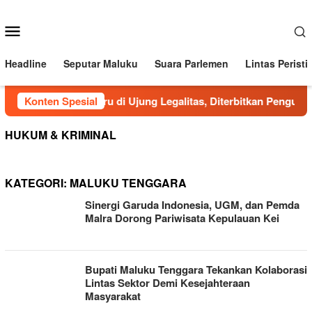
Loncat
ke
Menu
konten
Mobile
Headline
Seputar Maluku
Suara Parlemen
Lintas Peristi
SK Plt PSSI Aru di Ujung Legalitas, Diterbitkan Pengurus 
Konten Spesial
HUKUM & KRIMINAL
KATEGORI:
MALUKU TENGGARA
Sinergi Garuda Indonesia, UGM, dan Pemda
Malra Dorong Pariwisata Kepulauan Kei
Bupati Maluku Tenggara Tekankan Kolaborasi
Lintas Sektor Demi Kesejahteraan
Masyarakat