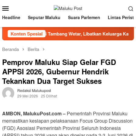
Loncat
Menu
ke
Mobile
konten
Headline
Seputar Maluku
Suara Parlemen
Lintas Perist
y Visit BKP-BTR di Tambang Wetar, Libatkan Keluarga Karyaw
Konten Spesial
Beranda
Berita
Pemprov Maluku Siap Gelar FGD
APPSI 2026, Gubernur Hendrik
Tekankan Dua Target Sukses
Redaksi Malukupost
29 Mei 2026
25 Dilihat
AMBON, MalukuPost.com –
Pemerintah Provinsi Maluku
memastikan kesiapan pelaksanaan Focus Group Discussion
(FGD) Asosiasi Pemerintah Provinsi Seluruh Indonesia
(APPSI) tahun 2026 yang akan digelar pada 2-3 Juni 2026 di